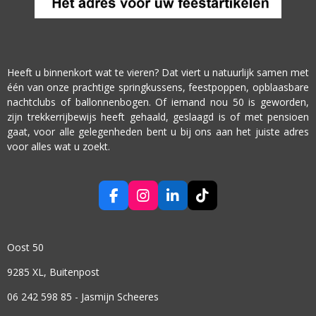
Heeft u binnenkort wat te vieren? Dat viert u natuurlijk samen met
één van onze prachtige springkussens, feestpoppen, opblaasbare
nachtclubs of ballonnenbogen. Of iemand nou 50 is geworden,
zijn trekkerrijbewijs heeft gehaald, geslaagd is of met pensioen
gaat, voor alle gelegenheden bent u bij ons aan het juiste adres
voor alles wat u zoekt.
F
I
L
T
A
N
I
I
C
S
N
K
E
T
K
T
Oost 50
B
A
E
O
O
G
D
K
9285 XL, Buitenpost
O
R
I
K
A
N
06 242 598 85 - Jasmijn Scheeres
M