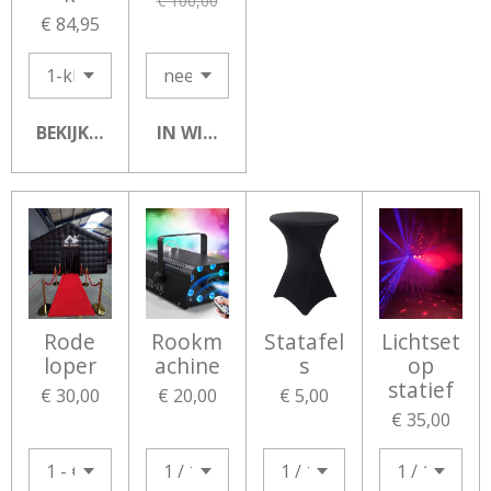
€ 100,00
€ 84,95
BEKIJK DETAILS
IN WINKELWAGEN
Rode
Rookm
Statafel
Lichtset
loper
achine
s
op
statief
€ 30,00
€ 20,00
€ 5,00
€ 35,00