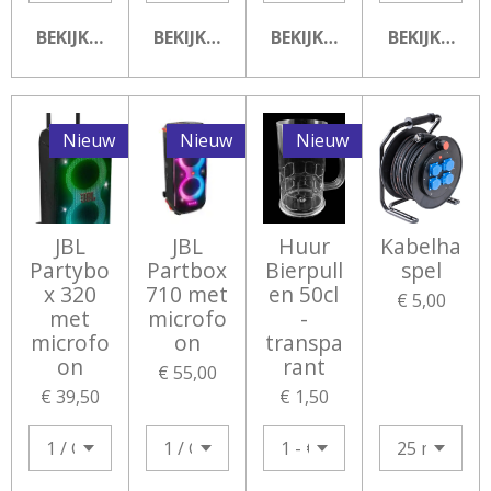
BEKIJK DETAILS
BEKIJK DETAILS
BEKIJK DETAILS
BEKIJK DETA
Nieuw
Nieuw
Nieuw
JBL
JBL
Huur
Kabelha
Partybo
Partbox
Bierpull
spel
x 320
710 met
en 50cl
€ 5,00
met
microfo
-
microfo
on
transpa
on
rant
€ 55,00
€ 39,50
€ 1,50