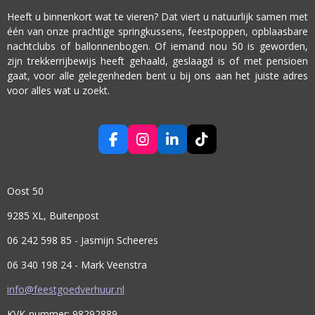
Heeft u binnenkort wat te vieren? Dat viert u natuurlijk samen met
één van onze prachtige springkussens, feestpoppen, opblaasbare
nachtclubs of ballonnenbogen. Of iemand nou 50 is geworden,
zijn trekkerrijbewijs heeft gehaald, geslaagd is of met pensioen
gaat, voor alle gelegenheden bent u bij ons aan het juiste adres
voor alles wat u zoekt.
F
I
L
T
A
N
I
I
C
S
N
K
E
T
K
T
Oost 50
B
A
E
O
O
G
D
K
9285 XL, Buitenpost
O
R
I
K
A
N
06 242 598 85 - Jasmijn Scheeres
M
06 340 198 24 - Mark Veenstra
info@feestgoedverhuur.nl
KVK-nummer: 98292889