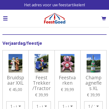
Het adres voor uw feestartikelen!
Ga
direct
naar
de
hoofdinhoud
Verjaardag/feestje
Bruidsp
Feest
Feestva
Champ
aar XXL
Trekker
rken
agnefle
/Tractor
s XL
€ 45,00
€ 39,99
€ 39,99
€ 39,99