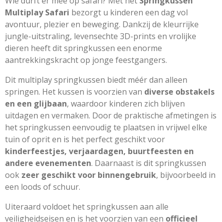
Wie durft er mee op safari? Met het
Springkussen
Multiplay Safari
bezorgt u kinderen een dag vol
avontuur, plezier en beweging. Dankzij de kleurrijke
jungle-uitstraling, levensechte 3D-prints en vrolijke
dieren heeft dit springkussen een enorme
aantrekkingskracht op jonge feestgangers.
Dit multiplay springkussen biedt méér dan alleen
springen. Het kussen is voorzien van
diverse obstakels
en een glijbaan
, waardoor kinderen zich blijven
uitdagen en vermaken. Door de praktische afmetingen is
het springkussen eenvoudig te plaatsen in vrijwel elke
tuin of oprit en is het perfect geschikt voor
kinderfeestjes, verjaardagen, buurtfeesten en
andere evenementen
. Daarnaast is dit springkussen
ook
zeer geschikt voor binnengebruik
, bijvoorbeeld in
een loods of schuur.
Uiteraard voldoet het springkussen aan alle
veiligheidseisen en is het voorzien van een
officieel