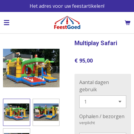
Het adres voor uw feestartikelen!
Ga
direct
naar
de
hoofdinhoud
Multiplay Safari
€ 95,00
Aantal dagen
gebruik
Ophalen / bezorgen
verplicht