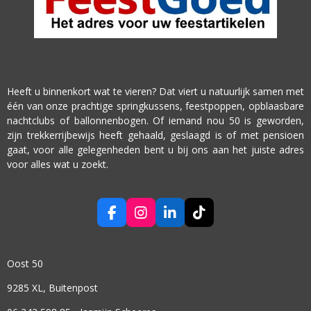
Heeft u binnenkort wat te vieren? Dat viert u natuurlijk samen met
één van onze prachtige springkussens, feestpoppen, opblaasbare
nachtclubs of ballonnenbogen. Of iemand nou 50 is geworden,
zijn trekkerrijbewijs heeft gehaald, geslaagd is of met pensioen
gaat, voor alle gelegenheden bent u bij ons aan het juiste adres
voor alles wat u zoekt.
F
I
L
T
A
N
I
I
C
S
N
K
E
T
K
T
Oost 50
B
A
E
O
O
G
D
K
9285 XL, Buitenpost
O
R
I
K
A
N