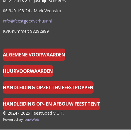
06 242 598 85 - Jasmijn Scheeres
M
06 340 198 24 - Mark Veenstra
info@feestgoedverhuur.nl
KVK-nummer: 98292889
ALGEMENE VOORWAARDEN
HUURVOORWAARDEN
HANDLEIDING OPZETTEN FEESTPOPPEN
HANDLEIDING OP- EN AFBOUW FEESTTENT
© 2024 - 2025 FeestGoed V.O.F.
Powered by
JouwWeb