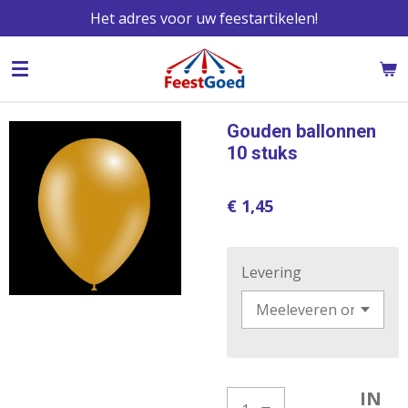
Het adres voor uw feestartikelen!
Ga
direct
naar
de
hoofdinhoud
Gouden ballonnen
10 stuks
€ 1,45
Levering
IN