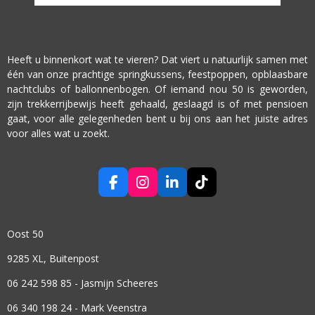
Heeft u binnenkort wat te vieren? Dat viert u natuurlijk samen met
één van onze prachtige springkussens, feestpoppen, opblaasbare
nachtclubs of ballonnenbogen. Of iemand nou 50 is geworden,
zijn trekkerrijbewijs heeft gehaald, geslaagd is of met pensioen
gaat, voor alle gelegenheden bent u bij ons aan het juiste adres
voor alles wat u zoekt.
F
I
L
T
A
N
I
I
C
S
N
K
E
T
K
T
Oost 50
B
A
E
O
O
G
D
K
9285 XL, Buitenpost
O
R
I
K
A
N
06 242 598 85 - Jasmijn Scheeres
M
06 340 198 24 - Mark Veenstra